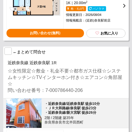
2
1K｜20.00m
敷・礼0円
パノラマ
情報更新日：2026/08/04
情報掲載店：(近鉄)奈良駅前店
お問い合わせ(無料)
お気に入り
←まとめて問合せ
近鉄奈良線 近鉄奈良駅 1R
☆女性限定☆敷金・礼金不要☆都市ガス仕様☆システ
ムキッチン☆TVインターホン付き☆エアコン☆角部屋
☆
問い合わせ番号：7-000786440-206
・近鉄奈良線/近鉄奈良駅 徒歩10分
・ＪＲ大和路線/奈良駅 徒歩23分
・近鉄奈良線/新大宮駅 徒歩26分
2階 / 2階建 築35年
奈良県奈良市北半田西町