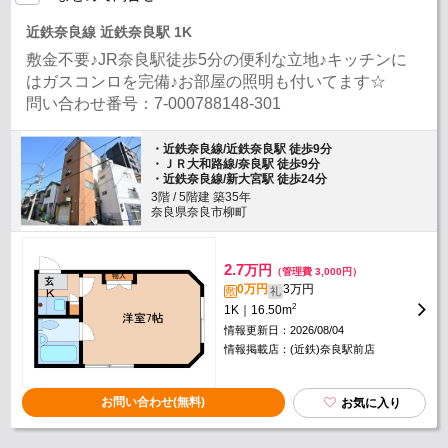
近鉄奈良線 近鉄奈良駅 1K
敷金不要♪JR奈良駅徒歩5分の便利な立地♪キッチンに
はガスコンロを完備♪お部屋の照明も付いてます☆
問い合わせ番号：7-000788148-301
・近鉄奈良線/近鉄奈良駅 徒歩9分
・ＪＲ大和路線/奈良駅 徒歩9分
・近鉄奈良線/新大宮駅 徒歩24分
3階 / 5階建 築35年
奈良県奈良市柳町
2.7
万円
（管理費 3,000円）
0万円
3万円
敷
礼
2
1K｜16.50m
情報更新日：2026/08/04
情報掲載店：(近鉄)奈良駅前店
お問い合わせ(無料)
お気に入り