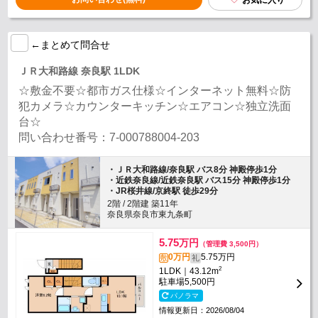
お気に入り
←まとめて問合せ
ＪＲ大和路線 奈良駅 1LDK
☆敷金不要☆都市ガス仕様☆インターネット無料☆防
犯カメラ☆カウンターキッチン☆エアコン☆独立洗面
台☆
問い合わせ番号：7-000788004-203
・ＪＲ大和路線/奈良駅 バス8分 神殿停歩1分
・近鉄奈良線/近鉄奈良駅 バス15分 神殿停歩1分
・JR桜井線/京終駅 徒歩29分
2階 / 2階建 築11年
奈良県奈良市東九条町
5.75
万円
（管理費 3,500円）
0万円
5.75万円
敷
礼
2
1LDK｜43.12m
駐車場
5,500円
パノラマ
情報更新日：2026/08/04