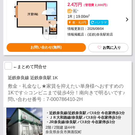
2.4
万円
（管理費 2,000円）
-
-
敷
礼
2
1R｜19.00m
敷・礼0円
パノラマ
情報更新日：2026/08/04
情報掲載店：(近鉄)奈良駅前店
お問い合わせ(無料)
お気に入り
←まとめて問合せ
近鉄奈良線 近鉄奈良駅 1K
敷金・礼金なし★家賃を抑えたい単身様へおすすめの
1Kです☆コンビニまで徒歩4分！南向きで明るいです♪
問い合わせ番号：7-000786410-2H
・近鉄奈良線/近鉄奈良駅 バス6分 今在家停歩3分
・ＪＲ大和路線/奈良駅 バス8分 今在家停歩3分
・JR奈良線/奈良駅 バス8分 今在家停歩3分
2階 / 2階建 築44年
奈良県奈良市興善院町