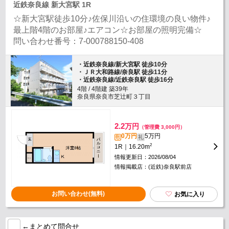
近鉄奈良線 新大宮駅 1R
☆新大宮駅徒歩10分♪佐保川沿いの住環境の良い物件♪
最上階4階のお部屋♪エアコン☆お部屋の照明完備☆
問い合わせ番号：7-000788150-408
・近鉄奈良線/新大宮駅 徒歩10分
・ＪＲ大和路線/奈良駅 徒歩11分
・近鉄奈良線/近鉄奈良駅 徒歩16分
4階 / 4階建 築39年
奈良県奈良市芝辻町３丁目
2.2
万円
（管理費 3,000円）
0万円
5万円
敷
礼
2
1R｜16.20m
情報更新日：2026/08/04
情報掲載店：(近鉄)奈良駅前店
お問い合わせ(無料)
お気に入り
←まとめて問合せ