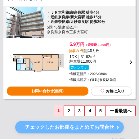
・ＪＲ大和路線/奈良駅 徒歩4分
・近鉄奈良線/新大宮駅 徒歩15分
・近鉄奈良線/近鉄奈良駅 徒歩20分
5階 / 6階建 築21年
奈良県奈良市三条大宮町
5.9
万円
（管理費 6,200円）
2万円
10万円
敷
礼
2
1DK｜31.82m
駐車場
11,000円
パノラマ
情報更新日：2026/08/04
情報掲載店：(近鉄)奈良駅前店
お問い合わせ(無料)
お気に入り
1
2
3
4
5
一番最後へ
チェックしたお部屋をまとめてお問合せ