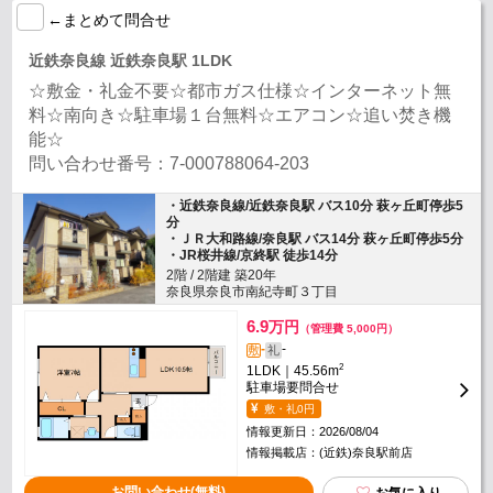
←まとめて問合せ
近鉄奈良線 近鉄奈良駅 1LDK
☆敷金・礼金不要☆都市ガス仕様☆インターネット無
料☆南向き☆駐車場１台無料☆エアコン☆追い焚き機
能☆
問い合わせ番号：7-000788064-203
・近鉄奈良線/近鉄奈良駅 バス10分 萩ヶ丘町停歩5
分
・ＪＲ大和路線/奈良駅 バス14分 萩ヶ丘町停歩5分
・JR桜井線/京終駅 徒歩14分
2階 / 2階建 築20年
奈良県奈良市南紀寺町３丁目
6.9
万円
（管理費 5,000円）
-
-
敷
礼
2
1LDK｜45.56m
駐車場要問合せ
敷・礼0円
情報更新日：2026/08/04
情報掲載店：(近鉄)奈良駅前店
お問い合わせ(無料)