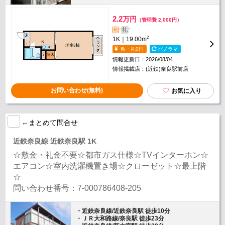
2.2
万円
（管理費 2,000円）
-
-
敷
礼
2
1K｜19.00m
敷・礼0円
パノラマ
情報更新日：2026/08/04
情報掲載店：(近鉄)奈良駅前店
お問い合わせ(無料)
お気に入り
←まとめて問合せ
近鉄奈良線 近鉄奈良駅 1K
☆敷金・礼金不要☆都市ガス仕様☆TVインターホン☆
エアコン☆室内洗濯機置き場☆クローゼット☆最上階
☆
問い合わせ番号：7-000786408-205
・近鉄奈良線/近鉄奈良駅 徒歩10分
・ＪＲ大和路線/奈良駅 徒歩23分