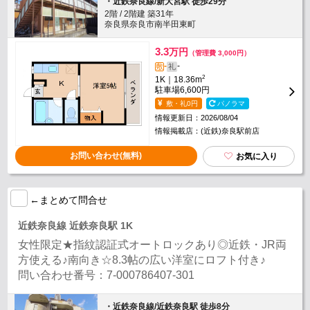
・近鉄奈良線/新大宮駅 徒歩29分
2階 / 2階建 築31年
奈良県奈良市南半田東町
3.3
万円
（管理費 3,000円）
-
-
敷
礼
2
1K｜18.36m
駐車場
6,600円
敷・礼0円
パノラマ
情報更新日：2026/08/04
情報掲載店：(近鉄)奈良駅前店
お問い合わせ(無料)
お気に入り
←まとめて問合せ
近鉄奈良線 近鉄奈良駅 1K
女性限定★指紋認証式オートロックあり◎近鉄・JR両
方使える♪南向き☆8.3帖の広い洋室にロフト付き♪
問い合わせ番号：7-000786407-301
・近鉄奈良線/近鉄奈良駅 徒歩8分