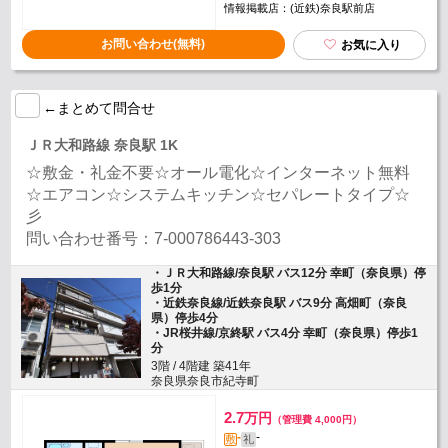
情報掲載店：(近鉄)奈良駅前店
お問い合わせ(無料)
お気に入り
←まとめて問合せ
ＪＲ大和路線 奈良駅 1K
☆敷金・礼金不要☆オール電化☆インターネット無料
☆エアコン☆システムキッチン☆セパレートタイプ☆
彡
問い合わせ番号：7-000786443-303
・ＪＲ大和路線/奈良駅 バス12分 幸町（奈良県）停
歩1分
・近鉄奈良線/近鉄奈良駅 バス9分 高畑町（奈良
県）停歩4分
・JR桜井線/京終駅 バス4分 幸町（奈良県）停歩1
分
3階 / 4階建 築41年
奈良県奈良市紀寺町
2.7
万円
（管理費 4,000円）
-
-
敷
礼