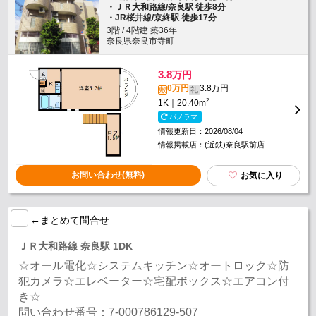
・ＪＲ大和路線/奈良駅 徒歩8分
・JR桜井線/京終駅 徒歩17分
3階 / 4階建 築36年
奈良県奈良市寺町
3.8
万円
0万円
3.8万円
敷
礼
2
1K｜20.40m
パノラマ
情報更新日：2026/08/04
情報掲載店：(近鉄)奈良駅前店
お問い合わせ(無料)
お気に入り
←まとめて問合せ
ＪＲ大和路線 奈良駅 1DK
☆オール電化☆システムキッチン☆オートロック☆防
犯カメラ☆エレベーター☆宅配ボックス☆エアコン付
き☆
問い合わせ番号：7-000786129-507