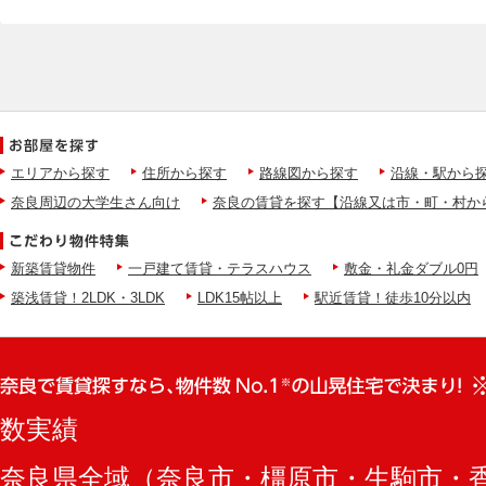
エリアから探す
住所から探す
路線図から探す
沿線・駅から
奈良周辺の大学生さん向け
奈良の賃貸を探す【沿線又は市・町・村か
新築賃貸物件
一戸建て賃貸・テラスハウス
敷金・礼金ダブル0円
築浅賃貸！2LDK・3LDK
LDK15帖以上
駅近賃貸！徒歩10分以内
数実績
奈良県全域（奈良市・橿原市・生駒市・