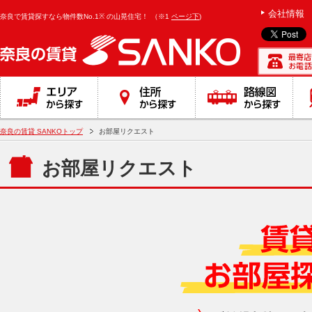
会社情報
奈良で賃貸探すなら物件数No.1※ の山晃住宅！
（※1
ページ下
)
奈良の賃貸 SANKOトップ
お部屋リクエスト
お部屋リクエスト