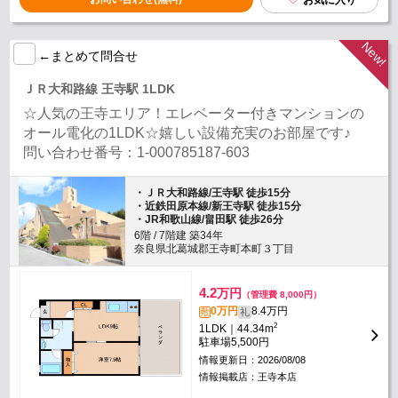
お気に入り
←まとめて問合せ
ＪＲ大和路線 王寺駅 1LDK
☆人気の王寺エリア！エレベーター付きマンションの
オール電化の1LDK☆嬉しい設備充実のお部屋です♪
問い合わせ番号：1-000785187-603
・ＪＲ大和路線/王寺駅 徒歩15分
・近鉄田原本線/新王寺駅 徒歩15分
・JR和歌山線/畠田駅 徒歩26分
6階 / 7階建 築34年
奈良県北葛城郡王寺町本町３丁目
4.2
万円
（管理費 8,000円）
0万円
8.4万円
敷
礼
2
1LDK｜44.34m
駐車場
5,500円
情報更新日：2026/08/08
情報掲載店：王寺本店