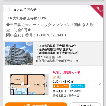
←まとめて問合せ
ＪＲ大和路線 王寺駅 1LDK
◆王寺駅近☆オートロックマンションの南向き＆敷
金・礼金0円◆
問い合わせ番号：1-000785218-601
・ＪＲ大和路線/王寺駅 徒歩3分
・近鉄生駒線/王寺駅 徒歩3分
・近鉄田原本線/新王寺駅 徒歩3分
6階 / 10階建 築32年
奈良県北葛城郡王寺町王寺２丁目
6
万円
（管理費 6,000円）
-
-
敷
礼
2
1LDK｜48.00m
敷・礼0円
パノラマ
情報更新日：2026/08/08
情報掲載店：王寺本店
お問い合わせ(無料)