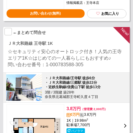
情報掲載店：王寺本店
お問い合わせ(無料)
お気に入り
←まとめて問合せ
ＪＲ大和路線 王寺駅 1K
☆セキュリティ安心のオートロック付き！人気の王寺
エリア1K☆はじめての一人暮らしにもおすすめ♪
問い合わせ番号：1-000783588-305
・ＪＲ大和路線/王寺駅 徒歩6分
・ＪＲ大和路線/三郷駅 徒歩22分
・近鉄生駒線/信貴山下駅 徒歩13分
3階 / 3階建 築28年
奈良県北葛城郡王寺町久度４丁目
3.8
万円
（管理費 2,000円）
0万円
3.8万円
敷
礼
2
1K｜19.98m
駐車場
7,700円
パノラマ