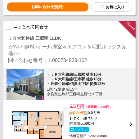
お問い合わせ(無料)
お気に入り
←まとめて問合せ
ＪＲ大和路線 三郷駅 1LDK
☆Wi-Fi無料♪オール洋室＆エアコン＆宅配ボックス完
備♪☆
問い合わせ番号：1-000784939-102
・ＪＲ大和路線/三郷駅 徒歩10分
・ＪＲ大和路線/王寺駅 徒歩18分
・近鉄生駒線/信貴山下駅 徒歩12分
1階 / 2階建 築15年
奈良県生駒郡三郷町立野北１丁目
5.5
万円
（管理費 2,300円）
0万円
5.5万円
敷
礼
2
1LDK｜45.72m
駐車場
5,500円
パノラマ
情報更新日：2026/08/08