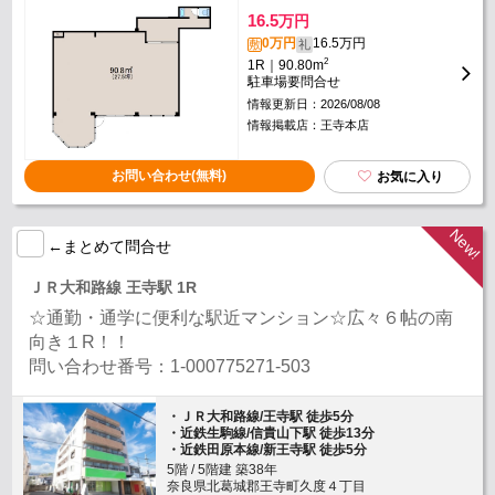
16.5
万円
0万円
16.5万円
敷
礼
2
1R｜90.80m
駐車場要問合せ
情報更新日：2026/08/08
情報掲載店：王寺本店
お問い合わせ(無料)
お気に入り
←まとめて問合せ
ＪＲ大和路線 王寺駅 1R
☆通勤・通学に便利な駅近マンション☆広々６帖の南
向き１R！！
問い合わせ番号：1-000775271-503
・ＪＲ大和路線/王寺駅 徒歩5分
・近鉄生駒線/信貴山下駅 徒歩13分
・近鉄田原本線/新王寺駅 徒歩5分
5階 / 5階建 築38年
奈良県北葛城郡王寺町久度４丁目