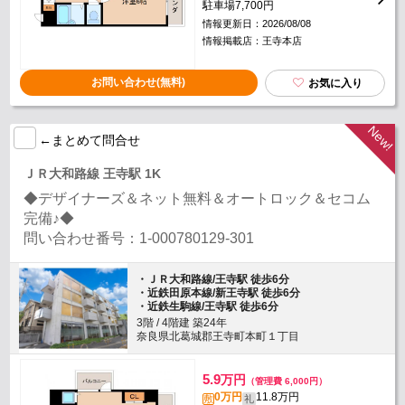
駐車場
7,700円
情報更新日：2026/08/08
情報掲載店：王寺本店
お問い合わせ(無料)
お気に入り
←まとめて問合せ
ＪＲ大和路線 王寺駅 1K
◆デザイナーズ＆ネット無料＆オートロック＆セコム
完備♪◆
問い合わせ番号：1-000780129-301
・ＪＲ大和路線/王寺駅 徒歩6分
・近鉄田原本線/新王寺駅 徒歩6分
・近鉄生駒線/王寺駅 徒歩6分
3階 / 4階建 築24年
奈良県北葛城郡王寺町本町１丁目
5.9
万円
（管理費 6,000円）
0万円
11.8万円
敷
礼