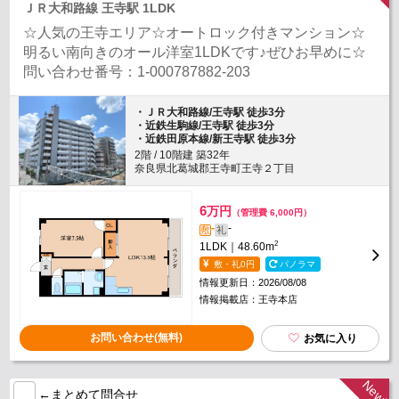
ＪＲ大和路線 王寺駅 1LDK
☆人気の王寺エリア☆オートロック付きマンション☆
明るい南向きのオール洋室1LDKです♪ぜひお早めに☆
問い合わせ番号：1-000787882-203
・ＪＲ大和路線/王寺駅 徒歩3分
・近鉄生駒線/王寺駅 徒歩3分
・近鉄田原本線/新王寺駅 徒歩3分
2階 / 10階建 築32年
奈良県北葛城郡王寺町王寺２丁目
6
万円
（管理費 6,000円）
-
-
敷
礼
2
1LDK｜48.60m
敷・礼0円
パノラマ
情報更新日：2026/08/08
情報掲載店：王寺本店
お問い合わせ(無料)
お気に入り
←まとめて問合せ