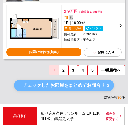
2.9
万円
（管理費 4,000円）
-
-
敷
礼
2
1R｜18.00m
敷・礼0円
パノラマ
情報更新日：2026/08/08
情報掲載店：王寺本店
お問い合わせ(無料)
お気に入り
1
2
3
4
5
一番最後へ
チェックしたお部屋をまとめてお問合せ
総物件数
96
件
絞り込み条件：ワンルーム 1K 1DK
条件を
詳細条件
1LDK 白鳳短期大学
変更する