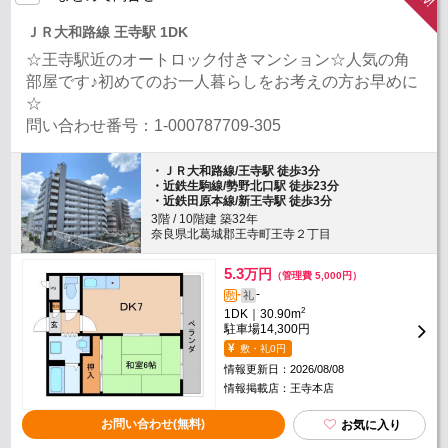
ＪＲ大和路線 王寺駅 1DK
☆王寺駅近のオートロック付きマンション☆人気の角
部屋です♪初めてのお一人暮らしをお考えの方お早めに
☆
問い合わせ番号：1-000787709-305
・ＪＲ大和路線/王寺駅 徒歩3分
・近鉄生駒線/勢野北口駅 徒歩23分
・近鉄田原本線/新王寺駅 徒歩3分
3階 / 10階建 築32年
奈良県北葛城郡王寺町王寺２丁目
5.3
万円
（管理費 5,000円）
-
-
敷
礼
2
1DK｜30.90m
駐車場
14,300円
敷・礼0円
情報更新日：2026/08/08
情報掲載店：王寺本店
お問い合わせ(無料)
お気に入り