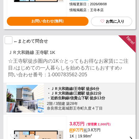
情報更新日：2026/08/08
情報掲載店：王寺本店
お問い合わせ(無料)
お気に入り
←まとめて問合せ
ＪＲ大和路線 王寺駅 1K
☆王寺駅徒歩圏内の1K☆とってもお得なお家賃にご注
目♪はじめての一人暮らしを始める方にもおすすめ♪
問い合わせ番号：1-000783562-205
・ＪＲ大和路線/王寺駅 徒歩6分
・ＪＲ大和路線/三郷駅 徒歩22分
・近鉄生駒線/信貴山下駅 徒歩13分
2階 / 3階建 築28年
奈良県北葛城郡王寺町久度４丁目
3.8
万円
（管理費 2,000円）
0万円
3.8万円
敷
礼
2
1K｜19.98m