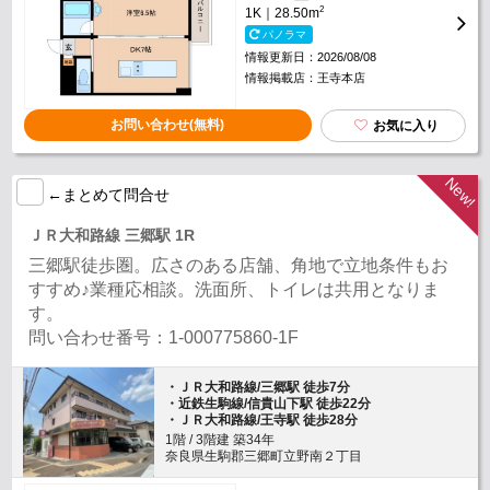
2
1K｜28.50m
パノラマ
情報更新日：2026/08/08
情報掲載店：王寺本店
お問い合わせ(無料)
お気に入り
←まとめて問合せ
ＪＲ大和路線 三郷駅 1R
三郷駅徒歩圏。広さのある店舗、角地で立地条件もお
すすめ♪業種応相談。洗面所、トイレは共用となりま
す。
問い合わせ番号：1-000775860-1F
・ＪＲ大和路線/三郷駅 徒歩7分
・近鉄生駒線/信貴山下駅 徒歩22分
・ＪＲ大和路線/王寺駅 徒歩28分
1階 / 3階建 築34年
奈良県生駒郡三郷町立野南２丁目