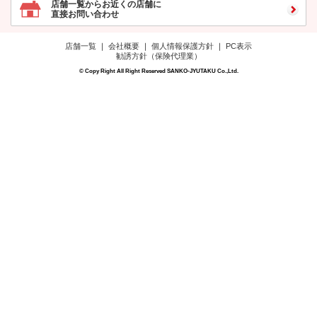
店舗一覧からお近くの店舗に
直接お問い合わせ
店舗一覧
｜
会社概要
｜
個人情報保護方針
｜
PC表示
勧誘方針（保険代理業）
© Copy Right All Right Reserved SANKO-JYUTAKU Co.,Ltd.