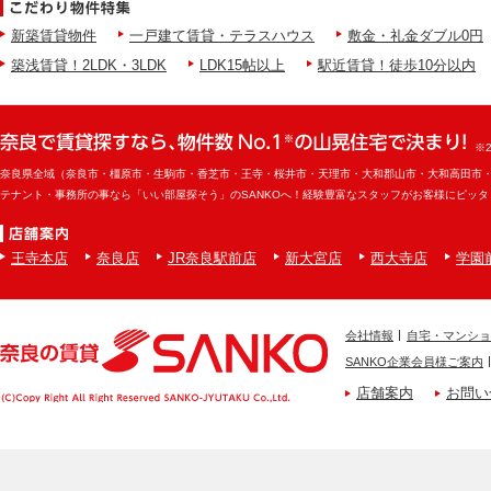
新築賃貸物件
一戸建て賃貸・テラスハウス
敷金・礼金ダブル0円
築浅賃貸！2LDK・3LDK
LDK15帖以上
駅近賃貸！徒歩10分以内
※
奈良県全域（奈良市・橿原市・生駒市・香芝市・王寺・桜井市・天理市・大和郡山市・大和高田市
テナント・事務所の事なら「いい部屋探そう」のSANKOへ！経験豊富なスタッフがお客様にピッ
王寺本店
奈良店
JR奈良駅前店
新大宮店
西大寺店
学園
会社情報
自宅・マンショ
SANKO企業会員様ご案内
店舗案内
お問い