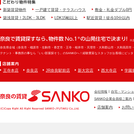
新築賃貸物件
一戸建て賃貸・テラスハウス
敷金・礼金ダブル0円
築浅賃貸！2LDK・3LDK
LDK15帖以上
駅近賃貸！徒歩10分以内
※
奈良県全域（奈良市・橿原市・生駒市・香芝市・王寺・桜井市・天理市・大和郡山市・大和高田市
テナント・事務所の事なら「いい部屋探そう」のSANKOへ！経験豊富なスタッフがお客様にピッ
王寺本店
奈良店
JR奈良駅前店
新大宮店
西大寺店
学園
会社情報
自宅・マンショ
SANKO企業会員様ご案内
店舗案内
お問い