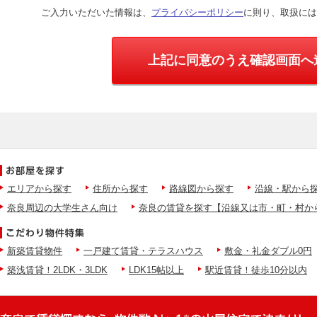
ご入力いただいた情報は、
プライバシーポリシー
に則り、取扱には
上記に同意のうえ確認画面へ
エリアから探す
住所から探す
路線図から探す
沿線・駅から
奈良周辺の大学生さん向け
奈良の賃貸を探す【沿線又は市・町・村か
新築賃貸物件
一戸建て賃貸・テラスハウス
敷金・礼金ダブル0円
築浅賃貸！2LDK・3LDK
LDK15帖以上
駅近賃貸！徒歩10分以内