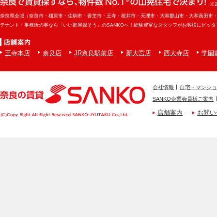
※
奈良県全域（奈良市・橿原市・生駒市・香芝市・王寺・桜井市・天理市・大和郡山市・大和高田市
テナント・事務所の事なら「いい部屋探そう」のSANKOへ！経験豊富なスタッフがお客様にピッ
王寺本店
奈良店
JR奈良駅前店
新大宮店
西大寺店
学園
会社情報
自宅・マンショ
SANKO企業会員様ご案内
店舗案内
お問い