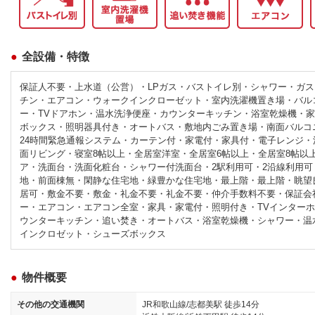
全設備・特徴
保証人不要・上水道（公営）・LPガス・バストイレ別・シャワー・ガス
チン・エアコン・ウォークインクローゼット・室内洗濯機置き場・バル
ー・TVドアホン・温水洗浄便座・カウンターキッチン・浴室乾燥機・
ボックス・照明器具付き・オートバス・敷地内ごみ置き場・南面バルコ
24時間緊急通報システム・カーテン付・家電付・家具付・電子レンジ
面リビング・寝室8帖以上・全居室洋室・全居室6帖以上・全居室8帖以
ア・洗面台・洗面化粧台・シャワー付洗面台・2駅利用可・2沿線利用可
地・前面棟無・閑静な住宅地・緑豊かな住宅地・最上階・最上階・眺望
居可・敷金不要・敷金・礼金不要・礼金不要・仲介手数料不要・保証会
ー・エアコン・エアコン全室・家具・家電付・照明付き・TVインター
ウンターキッチン・追い焚き・オートバス・浴室乾燥機・シャワー・温
インクロゼット・シューズボックス
物件概要
その他の交通機関
JR和歌山線/志都美駅 徒歩14分