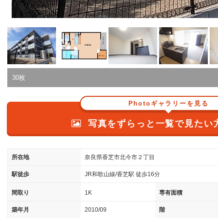
30枚
Photoギャラリーを見る
写真をずらっと一覧で見たい
所在地
奈良県香芝市北今市２丁目
駅徒歩
JR和歌山線/香芝駅 徒歩16分
間取り
1K
専有面積
築年月
2010/09
階