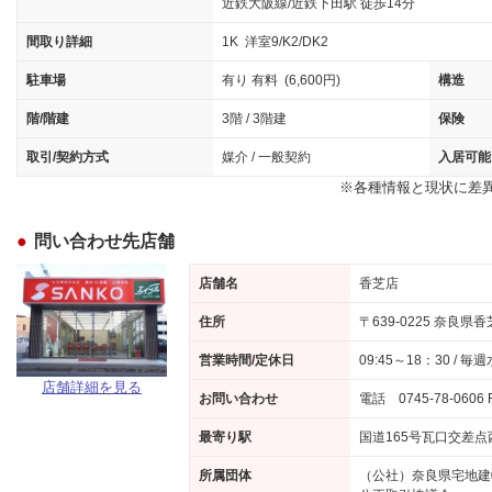
近鉄大阪線/近鉄下田駅 徒歩14分
間取り詳細
1K 洋室9/K2/DK2
駐車場
有り 有料 (6,600円)
構造
階/階建
3階 / 3階建
保険
取引/契約方式
媒介 / 一般契約
入居可能
※各種情報と現状に差
問い合わせ先店舗
店舗名
香芝店
住所
〒639-0225 奈良県
営業時間/定休日
09:45～18：30 / 
店舗詳細を見る
お問い合わせ
電話 0745-78-0606 
最寄り駅
国道165号瓦口交差点
所属団体
（公社）奈良県宅地建