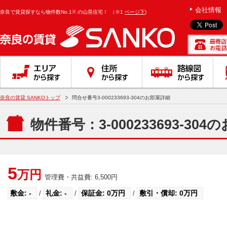
会社情報
奈良で賃貸探すなら物件数No.1※ の山晃住宅！
（※1
ページ下
)
奈良の賃貸 SANKOトップ
問合せ番号3-000233693-304のお部屋詳細
物件番号：3-000233693-30
5
管理費・共益費: 6,500円
敷金: -
礼金: -
保証金: 0万円
敷引・償却: 0万円
/
/
/