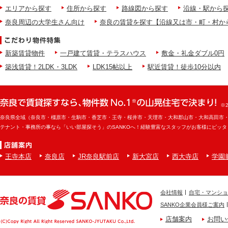
エリアから探す
住所から探す
路線図から探す
沿線・駅から
奈良周辺の大学生さん向け
奈良の賃貸を探す【沿線又は市・町・村か
新築賃貸物件
一戸建て賃貸・テラスハウス
敷金・礼金ダブル0円
築浅賃貸！2LDK・3LDK
LDK15帖以上
駅近賃貸！徒歩10分以内
※
奈良県全域（奈良市・橿原市・生駒市・香芝市・王寺・桜井市・天理市・大和郡山市・大和高田市
テナント・事務所の事なら「いい部屋探そう」のSANKOへ！経験豊富なスタッフがお客様にピッ
王寺本店
奈良店
JR奈良駅前店
新大宮店
西大寺店
学園
会社情報
自宅・マンショ
SANKO企業会員様ご案内
店舗案内
お問い