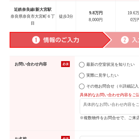
近鉄奈良線/新大宮駅
9.8万円
19.6
奈良県奈良市大宮町６丁
徒歩3分
8,000円
0万
目
お問い合わせ内容
最新の空室状況を知りたい
必須
実際に見学したい
その他お問合せ（※詳細記入
具体的なお問い合わせ内容をご
※複数物件をお問合せで、ご来
お名前
必須