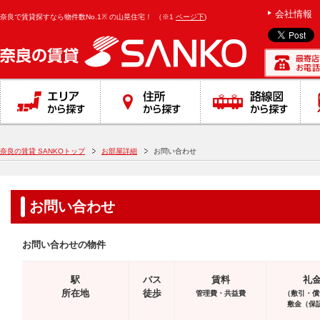
}
会社情報
奈良で賃貸探すなら物件数No.1※ の山晃住宅！
（※1
ページ下
)
奈良の賃貸 SANKOトップ
お部屋詳細
お問い合わせ
お問い合わせ
お問い合わせの物件
駅
バス
賃料
礼
所在地
徒歩
管理費・共益費
（敷引・償
敷金（保