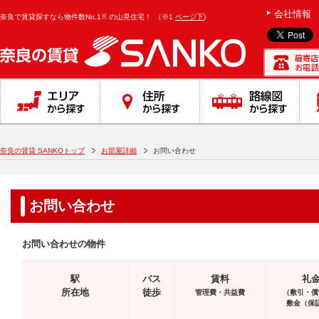
}
会社情報
奈良で賃貸探すなら物件数No.1※ の山晃住宅！
（※1
ページ下
)
奈良の賃貸 SANKOトップ
お部屋詳細
お問い合わせ
お問い合わせ
お問い合わせの物件
駅
バス
賃料
礼
所在地
徒歩
管理費・共益費
（敷引・償
敷金（保