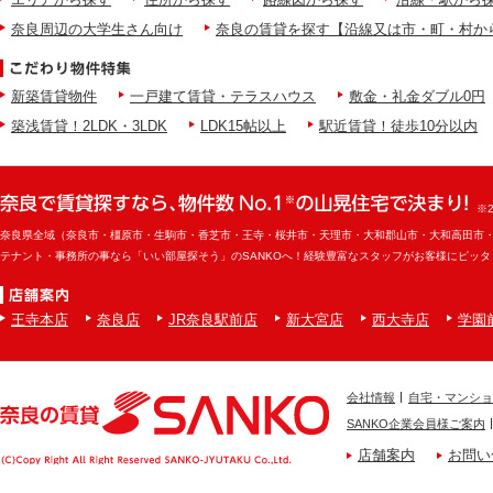
奈良周辺の大学生さん向け
奈良の賃貸を探す【沿線又は市・町・村か
新築賃貸物件
一戸建て賃貸・テラスハウス
敷金・礼金ダブル0円
築浅賃貸！2LDK・3LDK
LDK15帖以上
駅近賃貸！徒歩10分以内
※
奈良県全域（奈良市・橿原市・生駒市・香芝市・王寺・桜井市・天理市・大和郡山市・大和高田市
テナント・事務所の事なら「いい部屋探そう」のSANKOへ！経験豊富なスタッフがお客様にピッ
王寺本店
奈良店
JR奈良駅前店
新大宮店
西大寺店
学園
会社情報
自宅・マンショ
SANKO企業会員様ご案内
店舗案内
お問い