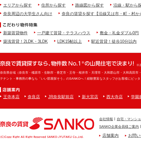
エリアから探す
住所から探す
路線図から探す
沿線・駅から
奈良周辺の大学生さん向け
奈良の賃貸を探す【沿線又は市・町・村か
新築賃貸物件
一戸建て賃貸・テラスハウス
敷金・礼金ダブル0円
築浅賃貸！2LDK・3LDK
LDK15帖以上
駅近賃貸！徒歩10分以内
※
奈良県全域（奈良市・橿原市・生駒市・香芝市・王寺・桜井市・天理市・大和郡山市・大和高田市
テナント・事務所の事なら「いい部屋探そう」のSANKOへ！経験豊富なスタッフがお客様にピッ
王寺本店
奈良店
JR奈良駅前店
新大宮店
西大寺店
学園
会社情報
自宅・マンショ
SANKO企業会員様ご案内
店舗案内
お問い