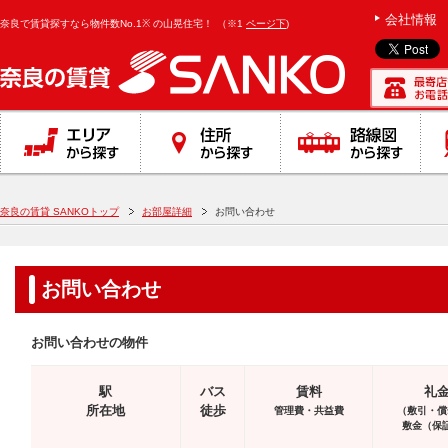
}
会社情報
奈良で賃貸探すなら物件数No.1※ の山晃住宅！
（※1
ページ下
)
奈良の賃貸 SANKOトップ
お部屋詳細
お問い合わせ
お問い合わせ
お問い合わせの物件
駅
バス
賃料
礼
所在地
徒歩
管理費・共益費
（敷引・償
敷金（保