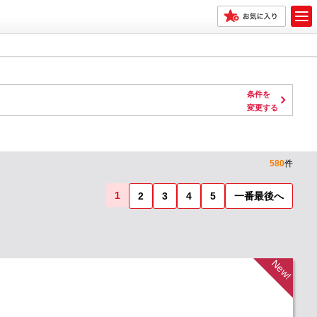
条件を
変更する
580
件
1
2
3
4
5
一番最後へ