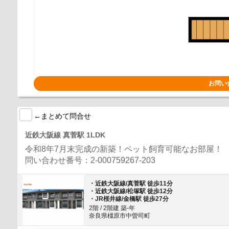
お問い
←まとめて問合せ
近鉄大阪線 真菅駅 1LDK
令和8年7月末完成の新築！ペット飼育可能なお部屋！
問い合わせ番号：2-000759267-203
・近鉄大阪線/真菅駅 徒歩11分
・近鉄大阪線/松塚駅 徒歩12分
・JR桜井線/金橋駅 徒歩27分
2階 / 2階建 築-年
奈良県橿原市中曽司町