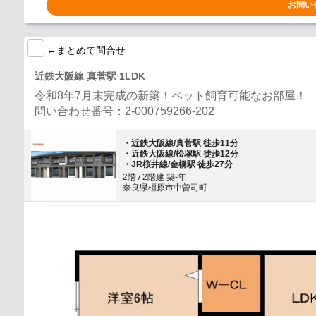
お問い
←まとめて問合せ
近鉄大阪線 真菅駅 1LDK
令和8年7月末完成の新築！ペット飼育可能なお部屋！
問い合わせ番号：2-000759266-202
・近鉄大阪線/真菅駅 徒歩11分
・近鉄大阪線/松塚駅 徒歩12分
・JR桜井線/金橋駅 徒歩27分
2階 / 2階建 築-年
奈良県橿原市中曽司町