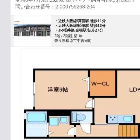
問い合わせ番号：2-000759268-204
・近鉄大阪線/真菅駅 徒歩11分
・近鉄大阪線/松塚駅 徒歩12分
・JR桜井線/金橋駅 徒歩27分
2階 / 2階建 築-年
奈良県橿原市中曽司町