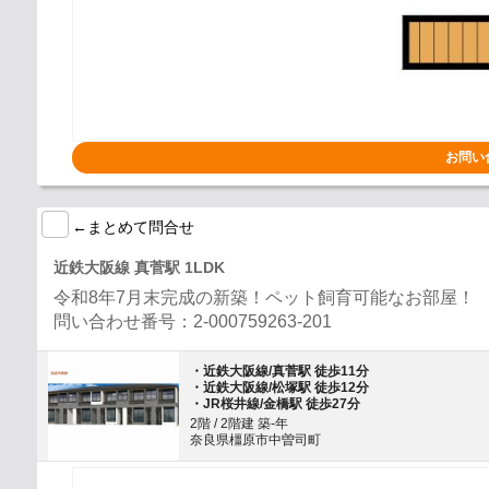
お問い
←まとめて問合せ
近鉄大阪線 真菅駅 1LDK
令和8年7月末完成の新築！ペット飼育可能なお部屋！
問い合わせ番号：2-000759263-201
・近鉄大阪線/真菅駅 徒歩11分
・近鉄大阪線/松塚駅 徒歩12分
・JR桜井線/金橋駅 徒歩27分
2階 / 2階建 築-年
奈良県橿原市中曽司町