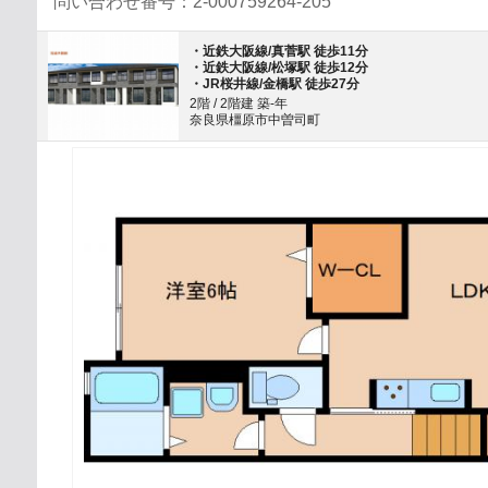
問い合わせ番号：2-000759264-205
・近鉄大阪線/真菅駅 徒歩11分
・近鉄大阪線/松塚駅 徒歩12分
・JR桜井線/金橋駅 徒歩27分
2階 / 2階建 築-年
奈良県橿原市中曽司町