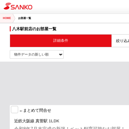
HOME
お部屋一覧
八木駅前店のお部屋一覧
詳細条件
絞り込
←まとめて問合せ
近鉄大阪線 真菅駅 1LDK
令和8年7月末完成の新築！ペット飼育可能なお部屋！