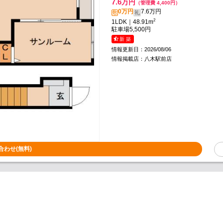
7.6
万円
（管理費 4,400円）
0万円
7.6万円
敷
礼
2
1LDK｜48.91m
駐車場
5,500円
新 築
情報更新日：2026/08/06
情報掲載店：八木駅前店
合わせ(無料)