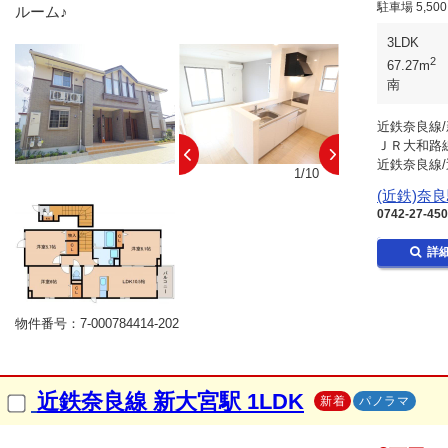
駐車場
5,50
ルーム♪
3LDK
2
67.27m
南
近鉄奈良線/
ＪＲ大和路線
近鉄奈良線/
10/10
1/10
(近鉄)奈
0742-27-45
詳
物件番号：7-000784414-202
近鉄奈良線 新大宮駅 1LDK
新着
パノラマ