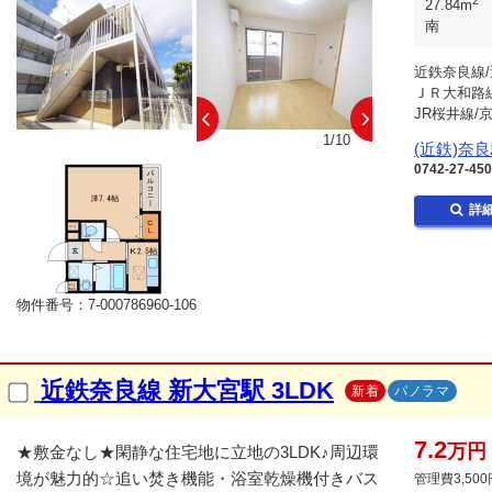
27.84m
南
近鉄奈良線/
ＪＲ大和路線
JR桜井線/
10/10
1/10
(近鉄)奈
0742-27-45
詳
物件番号：7-000786960-106
近鉄奈良線 新大宮駅 3LDK
新着
パノラマ
7.2
万円
★敷金なし★閑静な住宅地に立地の3LDK♪周辺環
境が魅力的☆追い焚き機能・浴室乾燥機付きバス
管理費3,500