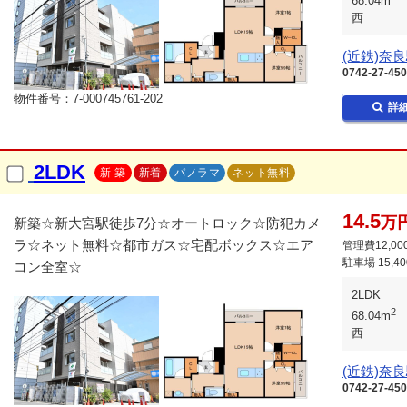
68.04m
西
(近鉄)奈
0742-27-45
物件番号：7-000745761-202
詳
2LDK
新 築
新着
パノラマ
ネット無料
14.5
万
新築☆新大宮駅徒歩7分☆オートロック☆防犯カメ
ラ☆ネット無料☆都市ガス☆宅配ボックス☆エア
管理費12,00
駐車場
15,4
コン全室☆
2LDK
2
68.04m
西
(近鉄)奈
0742-27-45