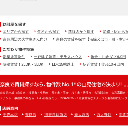
エリアから探す
住所から探す
路線図から探す
沿線・駅から
奈良周辺の大学生さん向け
奈良の賃貸を探す【沿線又は市・町・村か
新築賃貸物件
一戸建て賃貸・テラスハウス
敷金・礼金ダブル0円
築浅賃貸！2LDK・3LDK
LDK15帖以上
駅近賃貸！徒歩10分以内
※
奈良県全域（奈良市・橿原市・生駒市・香芝市・王寺・桜井市・天理市・大和郡山市・大和高田市
テナント・事務所の事なら「いい部屋探そう」のSANKOへ！経験豊富なスタッフがお客様にピッ
王寺本店
奈良店
JR奈良駅前店
新大宮店
西大寺店
学園