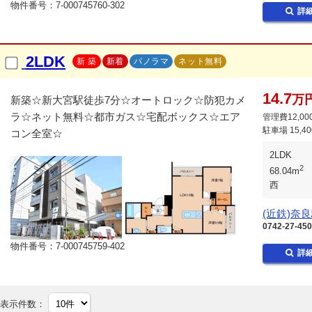
物件番号：7-000745760-302
詳
2LDK
新 築
新着
パノラマ
ネット無料
14.7
万
新築☆新大宮駅徒歩7分☆オートロック☆防犯カメ
ラ☆ネット無料☆都市ガス☆宅配ボックス☆エア
管理費12,00
駐車場
15,4
コン全室☆
2LDK
2
68.04m
西
(近鉄)奈
0742-27-45
物件番号：7-000745759-402
詳
表示件数：