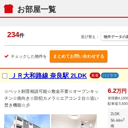
お部屋一覧
234
件
並び替え：
まとめてお問い合わせする
チェックした物件を
ＪＲ大和路線 奈良駅 2LDK
新着
パノラマ
6.2
万円
☆ペット飼育相談可能☆敷金不要☆オープンキッ
チン☆南向き☆防犯カメラ☆エアコン２台☆追い
管理費4,100
駐車場
5,50
焚き機能☆彡
2LDK
2
56.44m
南