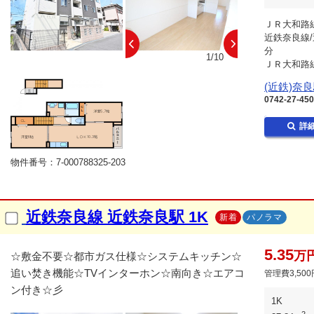
ＪＲ大和路線
近鉄奈良線/
分
10/10
1/10
ＪＲ大和路線
(近鉄)奈
0742-27-45
詳
物件番号：7-000788325-203
近鉄奈良線 近鉄奈良駅 1K
新着
パノラマ
5.35
万
☆敷金不要☆都市ガス仕様☆システムキッチン☆
追い焚き機能☆TVインターホン☆南向き☆エアコ
管理費3,500
ン付き☆彡
1K
2