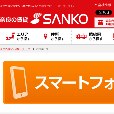
会社情報
奈良で賃貸探すなら物件数No.1※ の山晃住宅！
（※1
ページ下
)
奈良の賃貸 SANKOトップ
お部屋一覧