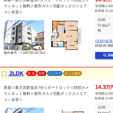
ラ☆ネット無料☆都市ガス☆宅配ボックス☆エア
管理費12,00
駐車場
15,4
コン全室☆
2LDK
2
72.92m
南
(近鉄)奈
0742-27-45
物件番号：7-000745763-301
詳
2LDK
新 築
新着
パノラマ
ネット無料
14.3
万
新築☆新大宮駅徒歩7分☆オートロック☆防犯カメ
ラ☆ネット無料☆都市ガス☆宅配ボックス☆エア
管理費12,00
駐車場
15,4
コン全室☆
2LDK
2