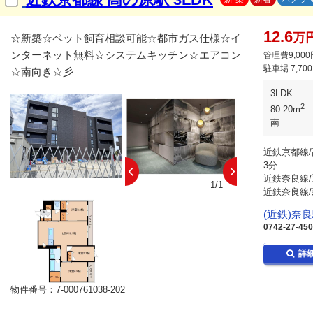
12.6
万
☆新築☆ペット飼育相談可能☆都市ガス仕様☆イ
ンターネット無料☆システムキッチン☆エアコン
管理費9,000
駐車場
7,70
☆南向き☆彡
3LDK
2
80.20m
南
近鉄京都線/
3分
近鉄奈良線/
1/1
近鉄奈良線/
(近鉄)奈
0742-27-45
詳
物件番号：7-000761038-202