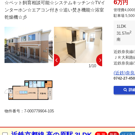
6
万円
☆ペット飼育相談可能☆システムキッチン☆TVイ
ンターホン☆エアコン付き☆追い焚き機能☆浴室
管理費4,000
駐車場
5,50
乾燥機☆彡
1LDK
2
31.57m
南
近鉄奈良線/
ＪＲ大和路線
近鉄奈良線/
10/10
1/10
(近鉄)奈
0742-27-45
詳
物件番号：7-000779904-105
近鉄京都線 高の原駅 3LDK
新 築
新着
パノラ