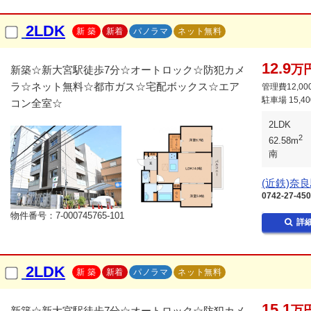
2LDK
新 築
新着
パノラマ
ネット無料
12.9
万
新築☆新大宮駅徒歩7分☆オートロック☆防犯カメ
ラ☆ネット無料☆都市ガス☆宅配ボックス☆エア
管理費12,00
駐車場
15,4
コン全室☆
2LDK
2
62.58m
南
(近鉄)奈
0742-27-45
物件番号：7-000745765-101
詳
2LDK
新 築
新着
パノラマ
ネット無料
15.1
万
新築☆新大宮駅徒歩7分☆オートロック☆防犯カメ