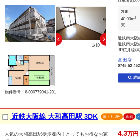
駐車場
5,00
2DK
2
40.00m
東
近鉄南大阪線
近鉄南大阪線
10/10
1/10
JR桜井線/
高田店
0745-52-45
詳
物件番号：8-000779041-201
近鉄大阪線 大和高田駅 3DK
敷・礼0円
新着
4.3
万円
人気の大和高田駅徒歩圏内！とってもお得なお家