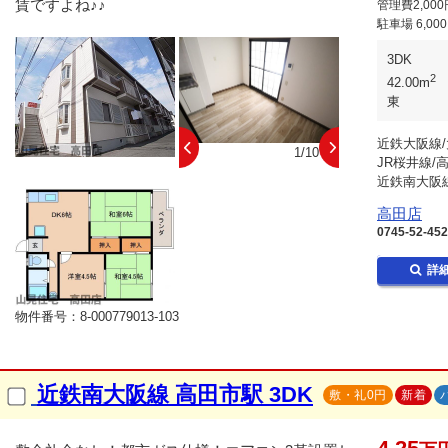
賃ですよね♪♪
管理費2,000
駐車場
6,00
3DK
2
42.00m
東
近鉄大阪線/
10/10
1/10
JR桜井線/
近鉄南大阪線
高田店
0745-52-45
詳
物件番号：8-000779013-103
近鉄南大阪線 高田市駅 3DK
敷・礼0円
新着