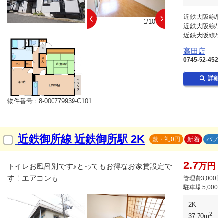
近鉄大阪線/
10/10
1/10
近鉄大阪線/
近鉄大阪線/
高田店
0745-52-45
詳
物件番号：8-000779939-C101
近鉄御所線 近鉄御所駅 2K
敷・礼0円
新着
パ
2.7
万円
トイレお風呂別です♪とってもお得なお家賃設定で
す！エアコンも
管理費3,000
駐車場
5,00
2K
2
37.70m