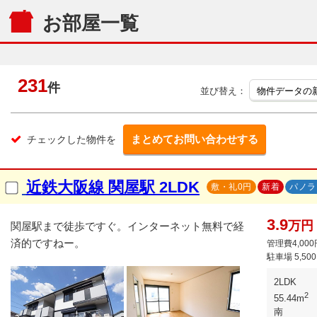
お部屋一覧
231
件
並び替え：
まとめてお問い合わせする
チェックした物件を
近鉄大阪線 関屋駅 2LDK
敷・礼0円
新着
パノラ
3.9
万円
関屋駅まで徒歩ですぐ。インターネット無料で経
済的ですねー。
管理費4,000
駐車場
5,50
2LDK
2
55.44m
南