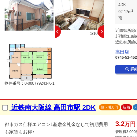
4DK
2
92.17m
南
近鉄御所線/
10/10
1/10
JR和歌山線
近鉄御所線/
高田店
0745-52-45
詳
物件番号：8-000779243-K-1
近鉄南大阪線 高田市駅 2DK
敷・礼0円
新着
3.2
万円
都市ガス仕様エアコン1基敷金礼金なしで初期費用
も家賃もお得♪
管理費3,000