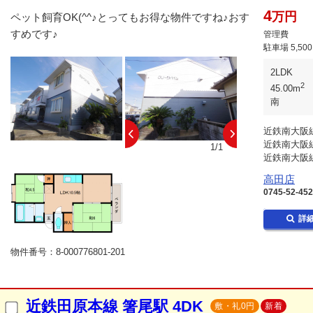
4
万円
ペット飼育OK(^^♪とってもお得な物件ですね♪おす
すめです♪
管理費
駐車場
5,50
2LDK
2
45.00m
南
近鉄南大阪線
近鉄南大阪線
1/1
近鉄南大阪線
高田店
0745-52-45
詳
物件番号：8-000776801-201
近鉄田原本線 箸尾駅 4DK
敷・礼0円
新着