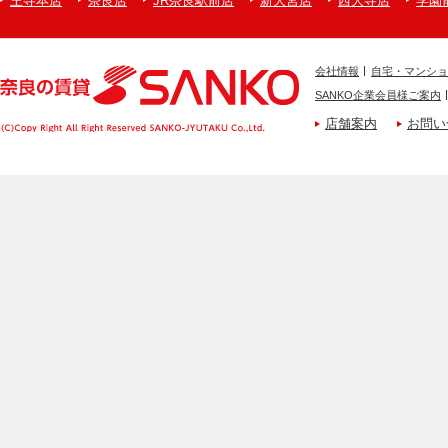
王寺本店
奈良店
JR奈良駅前店
新大宮店
西大寺店
学園
会社情報
自宅・マンショ
SANKO企業会員様ご案内
店舗案内
お問い