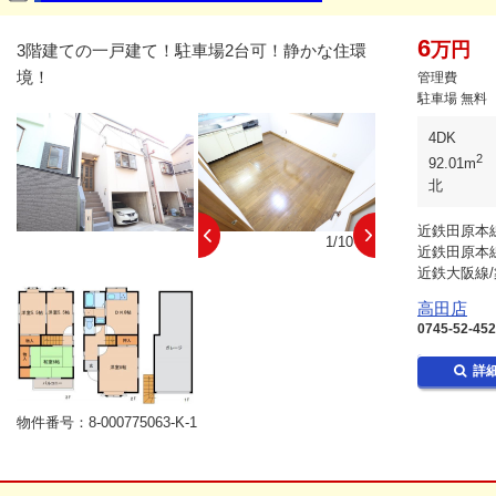
6
万円
3階建ての一戸建て！駐車場2台可！静かな住環
境！
管理費
駐車場 無料
4DK
2
92.01m
北
近鉄田原本線
10/10
1/10
近鉄田原本線
近鉄大阪線/
高田店
0745-52-45
詳
物件番号：8-000775063-K-1