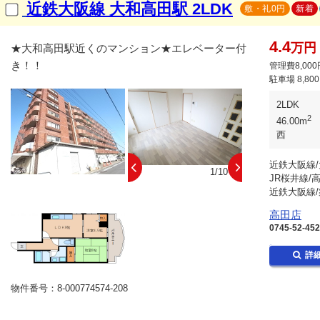
近鉄大阪線 大和高田駅 2LDK
敷・礼0円
新着
4.4
万円
★大和高田駅近くのマンション★エレベーター付
き！！
管理費8,000
駐車場
8,80
2LDK
2
46.00m
西
近鉄大阪線/
10/10
1/10
JR桜井線/
近鉄大阪線/
高田店
0745-52-45
詳
物件番号：8-000774574-208