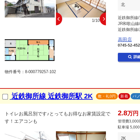
北
近鉄御所線/
10/10
1/10
JR和歌山線
近鉄御所線/
高田店
0745-52-45
詳
物件番号：8-000779257-102
近鉄御所線 近鉄御所駅 2K
敷・礼0円
新着
パ
2.8
万円
トイレお風呂別です♪とってもお得なお家賃設定で
す！エアコンも
管理費3,000
駐車場
5,00
2K