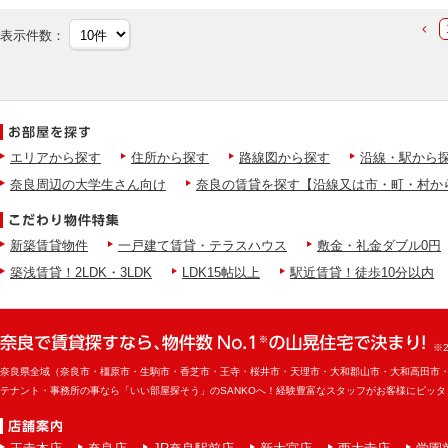
表示件数：
エリアから探す
住所から探す
路線図から探す
沿線・駅から
奈良周辺の大学生さん向け
奈良の賃貸を探す【沿線又は市・町・村か
新築賃貸物件
一戸建て賃貸・テラスハウス
敷金・礼金ダブル0円
築浅賃貸！2LDK・3LDK
LDK15帖以上
駅近賃貸！徒歩10分以内
※
奈良県全域（奈良市・橿原市・生駒市・香芝市・王寺・桜井市・天理市・大和郡山市・大和高田市
テナント・事務所の事なら「いい部屋探そう」のSANKOへ！経験豊富なスタッフがお客様にピッ