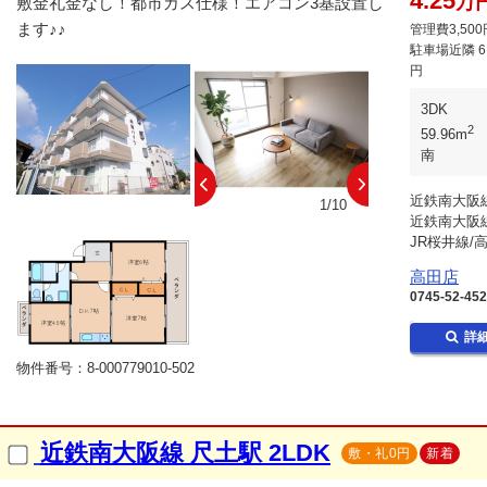
4.25
万
敷金礼金なし！都市ガス仕様！エアコン3基設置し
ます♪♪
管理費3,500
駐車場近隣
6
円
3DK
2
59.96m
南
近鉄南大阪線
10/10
1/10
近鉄南大阪線
JR桜井線/
高田店
0745-52-45
詳
物件番号：8-000779010-502
近鉄南大阪線 尺土駅 2LDK
敷・礼0円
新着