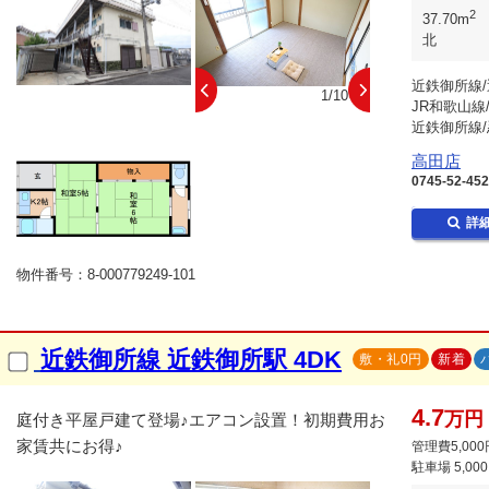
2
37.70m
北
近鉄御所線/
10/10
1/10
JR和歌山線
近鉄御所線/
高田店
0745-52-45
詳
物件番号：8-000779249-101
近鉄御所線 近鉄御所駅 4DK
敷・礼0円
新着
4.7
万円
庭付き平屋戸建て登場♪エアコン設置！初期費用お
家賃共にお得♪
管理費5,000
駐車場
5,00