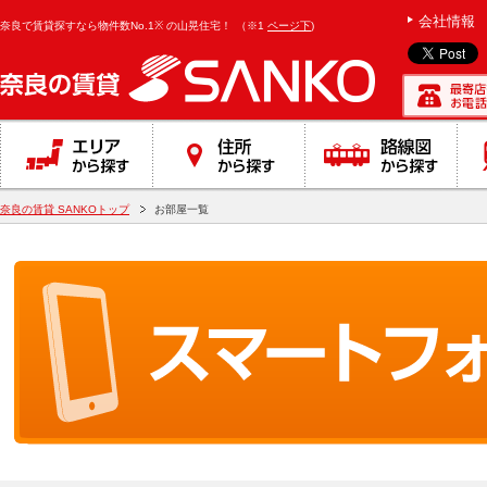
会社情報
奈良で賃貸探すなら物件数No.1※ の山晃住宅！
（※1
ページ下
)
奈良の賃貸 SANKOトップ
お部屋一覧